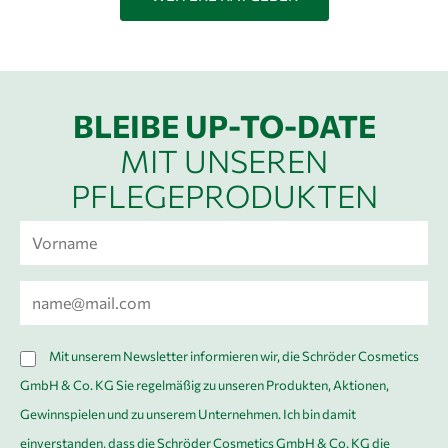
BLEIBE UP-TO-DATE
MIT UNSEREN
PFLEGEPRODUKTEN
V
o
r
E
n
-
a
M
D
m
Mit unserem Newsletter informieren wir, die Schröder Cosmetics
a
S
e
GmbH & Co. KG Sie regelmäßig zu unseren Produkten, Aktionen,
i
G
*
Gewinnspielen und zu unserem Unternehmen. Ich bin damit
l
V
einverstanden, dass die Schröder Cosmetics GmbH & Co. KG die
*