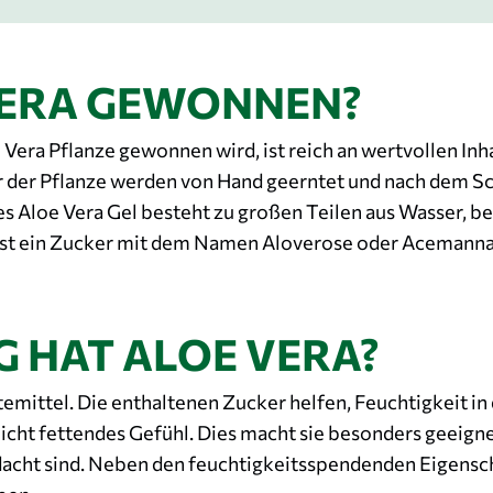
VERA GEWONNEN?
e Vera Pflanze gewonnen wird, ist reich an wertvollen Inh
r der Pflanze werden von Hand geerntet und nach dem Sc
 Aloe Vera Gel besteht zu großen Teilen aus Wasser, be
 ist ein Zucker mit dem Namen Aloverose oder Acemanna
 HAT ALOE VERA?
mittel. Die enthaltenen Zucker helfen, Feuchtigkeit in 
, nicht fettendes Gefühl. Dies macht sie besonders geeign
acht sind. Neben den feuchtigkeitsspendenden Eigensch