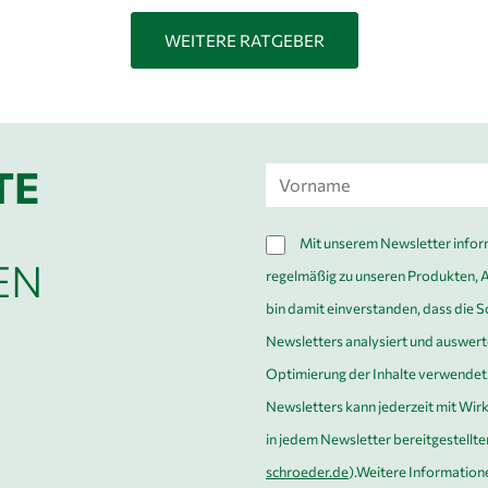
WEITERE RATGEBER
TE
Vorname
*
DSGVO
Mit unserem Newsletter infor
EN
*
regelmäßig zu unseren Produkten, 
bin damit einverstanden, dass die
Newsletters analysiert und auswert
Optimierung der Inhalte verwendet. 
Newsletters kann jederzeit mit Wirk
in jedem Newsletter bereitgestellt
schroeder.de
).Weitere Information