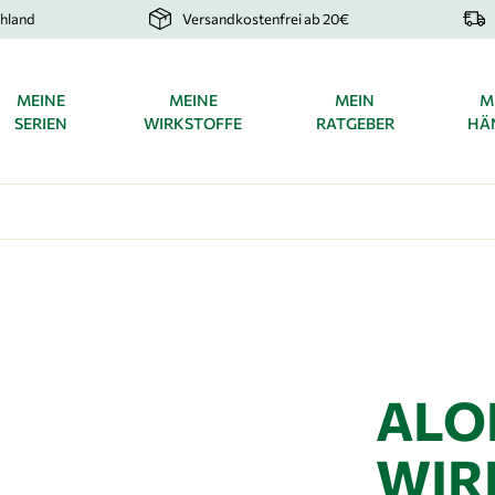
chland
Versandkostenfrei ab 20€
MEINE
MEINE
MEIN
M
N
SERIEN
WIRKSTOFFE
RATGEBER
HÄ
ALOE
WIR