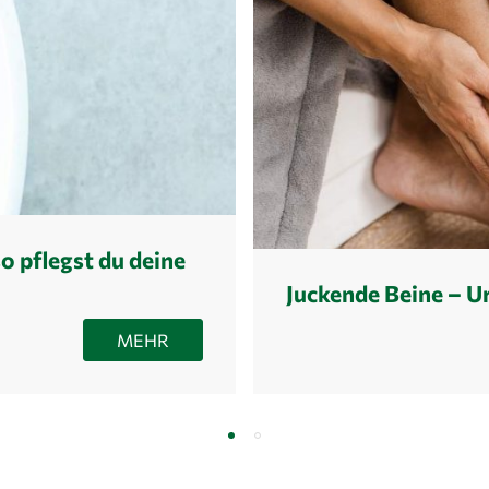
o pflegst du deine
Juckende Beine – U
r zum Strahlen bringen.
Juckende Beine? Wir erklären
MEHR
Lebensmittel dir dabei helfen,
was du gegen deinen Juckreiz
ündungshemmende Ernährung