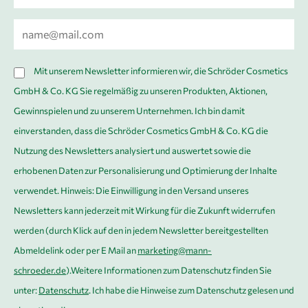
o
r
E
n
-
a
M
D
m
Mit unserem Newsletter informieren wir, die Schröder Cosmetics
a
S
e
GmbH & Co. KG Sie regelmäßig zu unseren Produkten, Aktionen,
i
G
*
Gewinnspielen und zu unserem Unternehmen. Ich bin damit
l
V
einverstanden, dass die Schröder Cosmetics GmbH & Co. KG die
*
O
Nutzung des Newsletters analysiert und auswertet sowie die
*
erhobenen Daten zur Personalisierung und Optimierung der Inhalte
verwendet. Hinweis: Die Einwilligung in den Versand unseres
Newsletters kann jederzeit mit Wirkung für die Zukunft widerrufen
werden (durch Klick auf den in jedem Newsletter bereitgestellten
Abmeldelink oder per E Mail an
marketing@mann-
schroeder.de
).Weitere Informationen zum Datenschutz finden Sie
unter:
Datenschutz
. Ich habe die Hinweise zum Datenschutz gelesen und