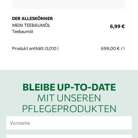
DER ALLESKÖNNER
MEIN TEEBAUMÖL
6,99
€
Teebaumöl
Produkt enthält: 0,010
l
699,00
€
/
l
BLEIBE UP-TO-DATE
MIT UNSEREN
PFLEGEPRODUKTEN
V
o
r