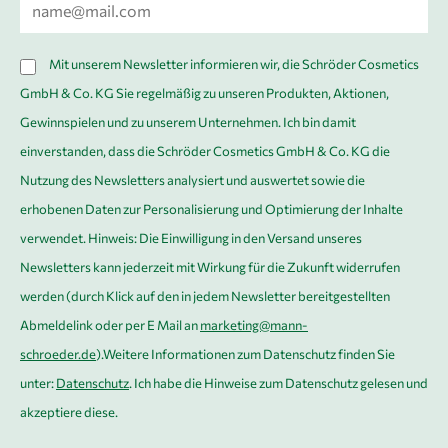
E
n
-
a
M
D
m
Mit unserem Newsletter informieren wir, die Schröder Cosmetics
a
S
e
GmbH & Co. KG Sie regelmäßig zu unseren Produkten, Aktionen,
i
G
*
Gewinnspielen und zu unserem Unternehmen. Ich bin damit
l
V
einverstanden, dass die Schröder Cosmetics GmbH & Co. KG die
*
O
Nutzung des Newsletters analysiert und auswertet sowie die
*
erhobenen Daten zur Personalisierung und Optimierung der Inhalte
verwendet. Hinweis: Die Einwilligung in den Versand unseres
Newsletters kann jederzeit mit Wirkung für die Zukunft widerrufen
werden (durch Klick auf den in jedem Newsletter bereitgestellten
Abmeldelink oder per E Mail an
marketing@mann-
schroeder.de
).Weitere Informationen zum Datenschutz finden Sie
unter:
Datenschutz
. Ich habe die Hinweise zum Datenschutz gelesen und
akzeptiere diese.