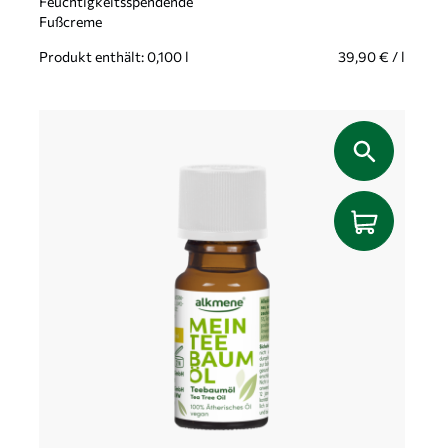
Feuchtigkeitsspendende
Fußcreme
Produkt enthält: 0,100
l
39,90
€
/
l