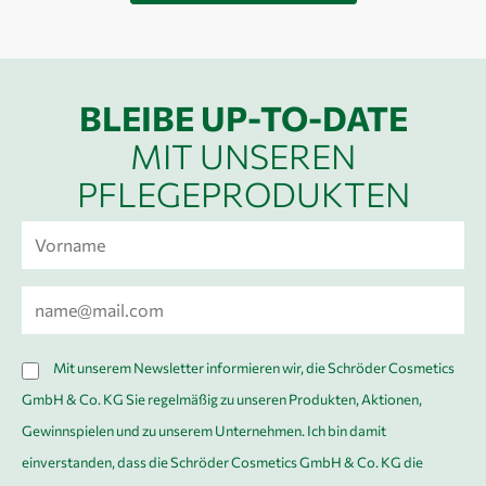
BLEIBE UP-TO-DATE
MIT UNSEREN
PFLEGEPRODUKTEN
V
o
r
E
n
-
a
M
D
m
Mit unserem Newsletter informieren wir, die Schröder Cosmetics
a
S
e
GmbH & Co. KG Sie regelmäßig zu unseren Produkten, Aktionen,
i
G
*
Gewinnspielen und zu unserem Unternehmen. Ich bin damit
l
V
einverstanden, dass die Schröder Cosmetics GmbH & Co. KG die
*
O