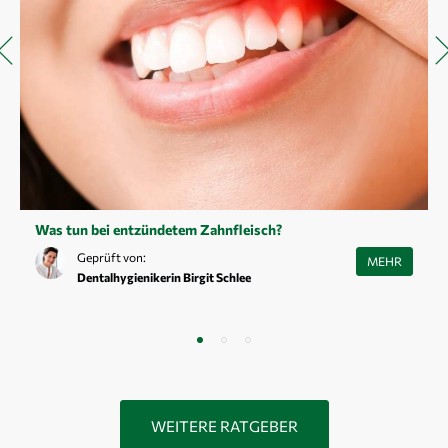
Was tun bei entzündetem Zahnfleisch?
Schätzungen zufolge leiden rund 95 Prozent der Deutschen unter
Geprüft von:
MEHR
einer lokalen Zahnfleischentzündung. Doch wie gefährlich ist diese
Dentalhygienikerin Birgit Schlee
wirklich? Erfahre mehr zu Symptomen, Ursachen und Behandlung!
WEITERE RATGEBER