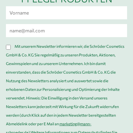
V
o
r
E
n
-
a
M
D
m
Mit unserem Newsletter informieren wir, die Schröder Cosmetics
a
S
e
GmbH & Co. KG Sie regelmäßig zu unseren Produkten, Aktionen,
i
G
*
Gewinnspielen und zu unserem Unternehmen. Ich bin damit
l
V
einverstanden, dass die Schröder Cosmetics GmbH & Co. KG die
*
O
Nutzung des Newsletters analysiert und auswertet sowie die
*
erhobenen Daten zur Personalisierung und Optimierung der Inhalte
verwendet. Hinweis: Die Einwilligung in den Versand unseres
Newsletters kann jederzeit mit Wirkung für die Zukunft widerrufen
werden (durch Klick auf den in jedem Newsletter bereitgestellten
Abmeldelink oder per E Mail an
marketing@mann-
schroeder.de
).Weitere Informationen zum Datenschutz finden Sie