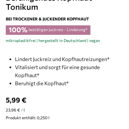
Tonikum
BEI TROCKENER & JUCKENDER KOPFHAUT
100%
bestätigen Juckreiz - Linderung*
mikroplastikfrei | hergestellt in Deutschland | vegan
Lindert Juckreiz und Kopfhautreizungen*
Vitalisiert und sorgt für eine gesunde
Kopfhaut*
Beruhigt die Kopfhaut*
5,99
€
23,96
€
/
l
Produkt enthält: 0,250
l